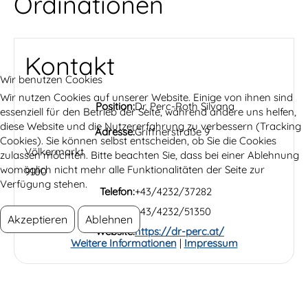
Ordinationen
Kontakt
Wir benutzen Cookies
Wir nutzen Cookies auf unserer Website. Einige von ihnen sind
Position:
Dr. Perc-Roth Silvana
essenziell für den Betrieb der Seite, während andere uns helfen,
diese Website und die Nutzererfahrung zu verbessern (Tracking
Adresse:
Griffnerstraße 9
Cookies). Sie können selbst entscheiden, ob Sie die Cookies
Völkermarkt
zulassen möchten. Bitte beachten Sie, dass bei einer Ablehnung
womöglich nicht mehr alle Funktionalitäten der Seite zur
9100
Verfügung stehen.
Telefon:
+43/4232/37282
Fax:
+43/4232/51350
Akzeptieren
Ablehnen
Website:
https://dr-perc.at/
Weitere Informationen
|
Impressum