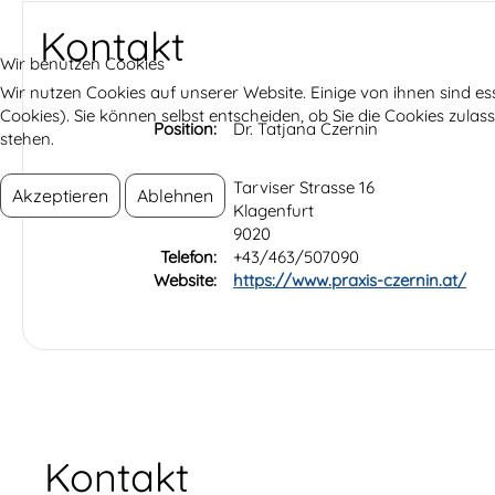
Kontakt
Wir benutzen Cookies
Wir nutzen Cookies auf unserer Website. Einige von ihnen sind es
Cookies). Sie können selbst entscheiden, ob Sie die Cookies zula
Position:
Dr. Tatjana Czernin
stehen.
Adresse:
Tarviser Strasse 16
Akzeptieren
Ablehnen
Klagenfurt
9020
Telefon:
+43/463/507090
Website:
https://www.praxis-czernin.at/
Kontakt