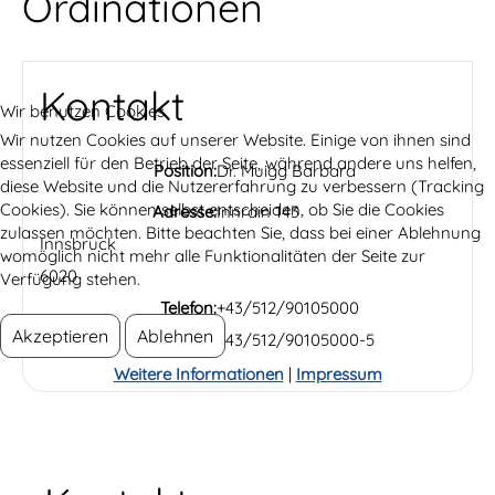
Ordinationen
Kontakt
Wir benutzen Cookies
Wir nutzen Cookies auf unserer Website. Einige von ihnen sind
essenziell für den Betrieb der Seite, während andere uns helfen,
Position:
Dr. Muigg Barbara
diese Website und die Nutzererfahrung zu verbessern (Tracking
Cookies). Sie können selbst entscheiden, ob Sie die Cookies
Adresse:
Innrain 143
zulassen möchten. Bitte beachten Sie, dass bei einer Ablehnung
Innsbruck
womöglich nicht mehr alle Funktionalitäten der Seite zur
6020
Verfügung stehen.
Telefon:
+43/512/90105000
Akzeptieren
Ablehnen
Fax:
+43/512/90105000-5
Weitere Informationen
|
Impressum