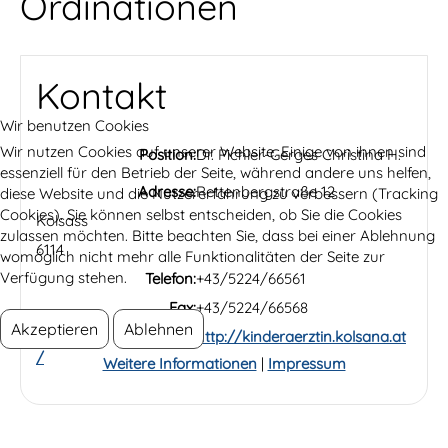
Ordinationen
Kontakt
Wir benutzen Cookies
Wir nutzen Cookies auf unserer Website. Einige von ihnen sind
Position:
Dr. Pichler-Gerges Christina H.
essenziell für den Betrieb der Seite, während andere uns helfen,
Adresse:
Rettenbergstraße 12
diese Website und die Nutzererfahrung zu verbessern (Tracking
Cookies). Sie können selbst entscheiden, ob Sie die Cookies
Kolsass
zulassen möchten. Bitte beachten Sie, dass bei einer Ablehnung
6114
womöglich nicht mehr alle Funktionalitäten der Seite zur
Verfügung stehen.
Telefon:
+43/5224/66561
Fax:
+43/5224/66568
Akzeptieren
Ablehnen
Website:
http://kinderaerztin.kolsana.at
/
Weitere Informationen
|
Impressum