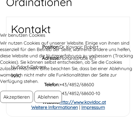
Ordinationen
Kontakt
Wir benutzen Cookies
Wir nutzen Cookies auf unserer Website. Einige von ihnen sind
Position:
Dr. Kovacic Robert
essenziell für den Betrieb der Seite, während andere uns helfen,
diese Website und die Nutzererfahrung zu verbessern (Tracking
Adresse:
Florianistraße 6/1
Cookies). Sie können selbst entscheiden, ob Sie die Cookies
Nußdorf-Debant
zulassen möchten. Bitte beachten Sie, dass bei einer Ablehnung
womöglich nicht mehr alle Funktionalitäten der Seite zur
9990
Verfügung stehen.
Telefon:
+43/4852/68600
Fax:
+43/4852/68600-10
Akzeptieren
Ablehnen
Website:
http://www.kovidoc.at
Weitere Informationen
|
Impressum