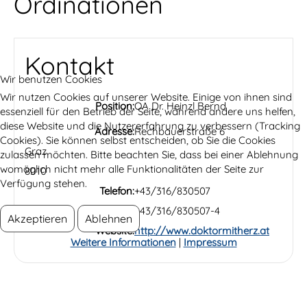
Ordinationen
Kontakt
Wir benutzen Cookies
Wir nutzen Cookies auf unserer Website. Einige von ihnen sind
Position:
OA Dr. Heinzl Bernd
essenziell für den Betrieb der Seite, während andere uns helfen,
diese Website und die Nutzererfahrung zu verbessern (Tracking
Adresse:
Rechbauerstraße 6
Cookies). Sie können selbst entscheiden, ob Sie die Cookies
Graz
zulassen möchten. Bitte beachten Sie, dass bei einer Ablehnung
womöglich nicht mehr alle Funktionalitäten der Seite zur
8010
Verfügung stehen.
Telefon:
+43/316/830507
Fax:
+43/316/830507-4
Akzeptieren
Ablehnen
Website:
http://www.doktormitherz.at
Weitere Informationen
|
Impressum