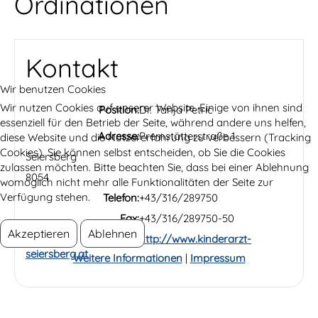
Ordinationen
Kontakt
Wir benutzen Cookies
Wir nutzen Cookies auf unserer Website. Einige von ihnen sind
Position:
Dr. Tanja Petric
essenziell für den Betrieb der Seite, während andere uns helfen,
Adresse:
Premstätterstraße 1
diese Website und die Nutzererfahrung zu verbessern (Tracking
Cookies). Sie können selbst entscheiden, ob Sie die Cookies
Seiersberg
zulassen möchten. Bitte beachten Sie, dass bei einer Ablehnung
8054
womöglich nicht mehr alle Funktionalitäten der Seite zur
Verfügung stehen.
Telefon:
+43/316/289750
Fax:
+43/316/289750-50
Akzeptieren
Ablehnen
Website:
http://www.kinderarzt-
seiersberg.at
Weitere Informationen
|
Impressum