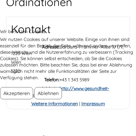
Ordinationen
Kontakt
Wir benutzen Cookies
Wir nutzen Cookies auf unserer Website. Einige von ihnen sind
essenziell für den Betrieb der Seite, während andere uns helfen,
Adresse:
Barbara-Prammer-Allee 9/1/1,
diese Website und die Nutzererfahrung zu verbessern (Tracking
1220 Wien
Cookies). Sie können selbst entscheiden, ob Sie die Cookies
Wien
zulassen möchten. Bitte beachten Sie, dass bei einer Ablehnung
1220
womöglich nicht mehr alle Funktionalitäten der Seite zur
Verfügung stehen.
Telefon:
+43 1 343 5989
Website:
http://www.gesundheit-
Akzeptieren
Ablehnen
leuchtturm.at
Weitere Informationen
|
Impressum