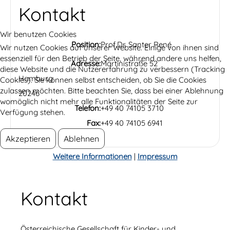
Kontakt
Wir benutzen Cookies
Position:
Prof.Dr. Santer René
Wir nutzen Cookies auf unserer Website. Einige von ihnen sind
essenziell für den Betrieb der Seite, während andere uns helfen,
Adresse:
Martinistraße 52
diese Website und die Nutzererfahrung zu verbessern (Tracking
Hamburg
Cookies). Sie können selbst entscheiden, ob Sie die Cookies
zulassen möchten. Bitte beachten Sie, dass bei einer Ablehnung
20246
womöglich nicht mehr alle Funktionalitäten der Seite zur
Telefon:
+49 40 74105 3710
Verfügung stehen.
Fax:
+49 40 74105 6941
Akzeptieren
Ablehnen
Weitere Informationen
|
Impressum
Kontakt
Österreichische Gesellschaft für Kinder- und