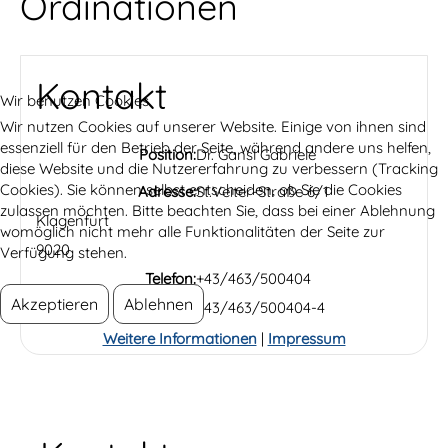
Ordinationen
Kontakt
Wir benutzen Cookies
Wir nutzen Cookies auf unserer Website. Einige von ihnen sind
essenziell für den Betrieb der Seite, während andere uns helfen,
Position:
Dr. Gansl Gabriele
diese Website und die Nutzererfahrung zu verbessern (Tracking
Cookies). Sie können selbst entscheiden, ob Sie die Cookies
Adresse:
St.Veiter-Straße 6/1
zulassen möchten. Bitte beachten Sie, dass bei einer Ablehnung
Klagenfurt
womöglich nicht mehr alle Funktionalitäten der Seite zur
9020
Verfügung stehen.
Telefon:
+43/463/500404
Akzeptieren
Ablehnen
Fax:
+43/463/500404-4
Weitere Informationen
|
Impressum