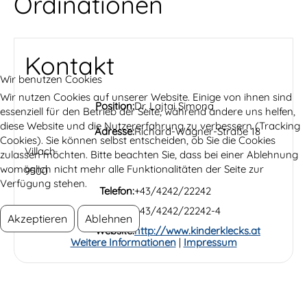
Ordinationen
Kontakt
Wir benutzen Cookies
Wir nutzen Cookies auf unserer Website. Einige von ihnen sind
Position:
Dr. Lajtai Simona
essenziell für den Betrieb der Seite, während andere uns helfen,
diese Website und die Nutzererfahrung zu verbessern (Tracking
Adresse:
Richard-Wagner-Straße 18
Cookies). Sie können selbst entscheiden, ob Sie die Cookies
Villach
zulassen möchten. Bitte beachten Sie, dass bei einer Ablehnung
womöglich nicht mehr alle Funktionalitäten der Seite zur
9500
Verfügung stehen.
Telefon:
+43/4242/22242
Fax:
+43/4242/22242-4
Akzeptieren
Ablehnen
Website:
http://www.kinderklecks.at
Weitere Informationen
|
Impressum