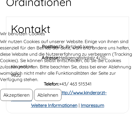
Ordinationen
Kontakt
Wir benutzen Cookies
Wir nutzen Cookies auf unserer Website. Einige von ihnen sind
Position:
Dr. Pirtzkall Irene
essenziell für den Betrieb der Seite, während andere uns helfen,
diese Website und die Nutzererfahrung zu verbessern (Tracking
Adresse:
Heiligengeistplatz 4/10
Cookies). Sie können selbst entscheiden, ob Sie die Cookies
Klagenfurt
zulassen möchten. Bitte beachten Sie, dass bei einer Ablehnung
womöglich nicht mehr alle Funktionalitäten der Seite zur
9020
Verfügung stehen.
Telefon:
+43/ 463 515341
Website:
http://www.kinderarzt-
Akzeptieren
Ablehnen
pirtzkall.at
Weitere Informationen
|
Impressum