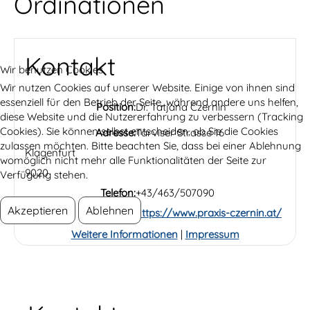
Ordinationen
Kontakt
Wir benutzen Cookies
Wir nutzen Cookies auf unserer Website. Einige von ihnen sind
essenziell für den Betrieb der Seite, während andere uns helfen,
Position:
Dr. Tatjana Czernin
diese Website und die Nutzererfahrung zu verbessern (Tracking
Cookies). Sie können selbst entscheiden, ob Sie die Cookies
Adresse:
Tarviser Strasse 16
zulassen möchten. Bitte beachten Sie, dass bei einer Ablehnung
Klagenfurt
womöglich nicht mehr alle Funktionalitäten der Seite zur
9020
Verfügung stehen.
Telefon:
+43/463/507090
Akzeptieren
Ablehnen
Website:
https://www.praxis-czernin.at/
Weitere Informationen
|
Impressum