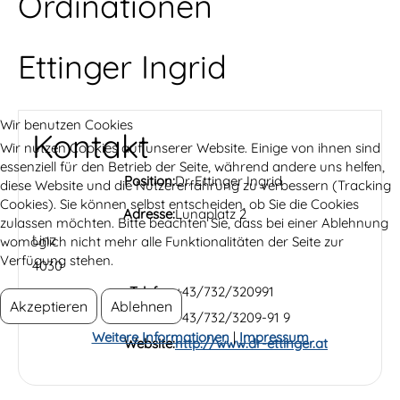
Ordinationen
Ettinger Ingrid
Wir benutzen Cookies
Kontakt
Wir nutzen Cookies auf unserer Website. Einige von ihnen sind
essenziell für den Betrieb der Seite, während andere uns helfen,
Position:
Dr. Ettinger Ingrid
diese Website und die Nutzererfahrung zu verbessern (Tracking
Cookies). Sie können selbst entscheiden, ob Sie die Cookies
Adresse:
Lunaplatz 2
zulassen möchten. Bitte beachten Sie, dass bei einer Ablehnung
Linz
womöglich nicht mehr alle Funktionalitäten der Seite zur
Verfügung stehen.
4030
Telefon:
+43/732/320991
Akzeptieren
Ablehnen
Fax:
+43/732/3209-91 9
Weitere Informationen
|
Impressum
Website:
http://www.dr-ettinger.at