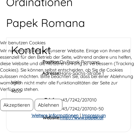
Ordinationen
Papek Romana
Wir benutzen Cookies
Kontakt
Wir nutzen Cookies auf unserer Website. Einige von ihnen sind
essenziell für den Betrieb der Seite, während andere uns helfen,
Position:
Dr. Papek Romana
diese Website und die Nutzererfahrung zu verbessern (Tracking
Cookies). Sie können selbst entscheiden, ob Sie die Cookies
Adresse:
Hans-Sachs-Straße 1
zulassen möchten. Bitte beachten Sie, dass bei einer Ablehnung
Wels
womöglich nicht mehr alle Funktionalitäten der Seite zur
Verfügung stehen.
4600
Telefon:
+43/7242/207010
Akzeptieren
Ablehnen
Fax:
+43/7242/207010-50
Weitere Informationen
|
Impressum
Website:
http://www.papek.at