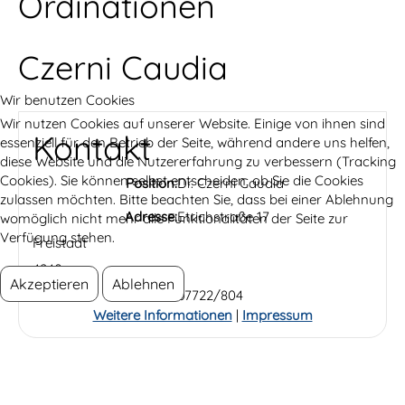
Ordinationen
Czerni Caudia
Wir benutzen Cookies
Wir nutzen Cookies auf unserer Website. Einige von ihnen sind
Kontakt
essenziell für den Betrieb der Seite, während andere uns helfen,
diese Website und die Nutzererfahrung zu verbessern (Tracking
Cookies). Sie können selbst entscheiden, ob Sie die Cookies
Position:
Dr. Czerni Caudia
zulassen möchten. Bitte beachten Sie, dass bei einer Ablehnung
Adresse:
Etrichstraße 17
womöglich nicht mehr alle Funktionalitäten der Seite zur
Verfügung stehen.
Freistadt
4240
Akzeptieren
Ablehnen
Telefon:
07722/804
Weitere Informationen
|
Impressum