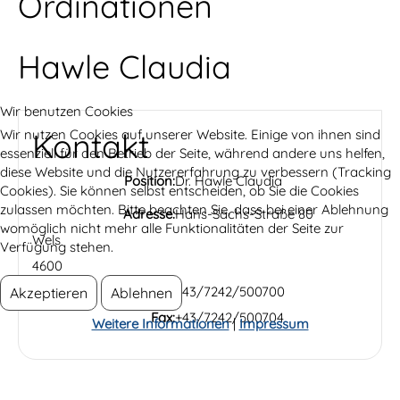
Ordinationen
Hawle Claudia
Wir benutzen Cookies
Wir nutzen Cookies auf unserer Website. Einige von ihnen sind
Kontakt
essenziell für den Betrieb der Seite, während andere uns helfen,
diese Website und die Nutzererfahrung zu verbessern (Tracking
Position:
Dr. Hawle Claudia
Cookies). Sie können selbst entscheiden, ob Sie die Cookies
zulassen möchten. Bitte beachten Sie, dass bei einer Ablehnung
Adresse:
Hans-Sachs-Straße 80
womöglich nicht mehr alle Funktionalitäten der Seite zur
Wels
Verfügung stehen.
4600
Telefon:
+43/7242/500700
Akzeptieren
Ablehnen
Fax:
+43/7242/500704
Weitere Informationen
|
Impressum