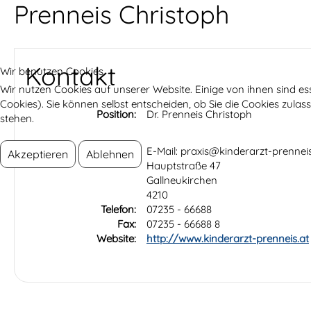
Prenneis Christoph
Kontakt
Wir benutzen Cookies
Wir nutzen Cookies auf unserer Website. Einige von ihnen sind es
Cookies). Sie können selbst entscheiden, ob Sie die Cookies zula
Position:
Dr. Prenneis Christoph
stehen.
Adresse:
E-Mail: praxis@kinderarzt-prenneis
Akzeptieren
Ablehnen
Hauptstraße 47
Gallneukirchen
4210
Telefon:
07235 - 66688
Fax:
07235 - 66688 8
Website:
http://www.kinderarzt-prenneis.at