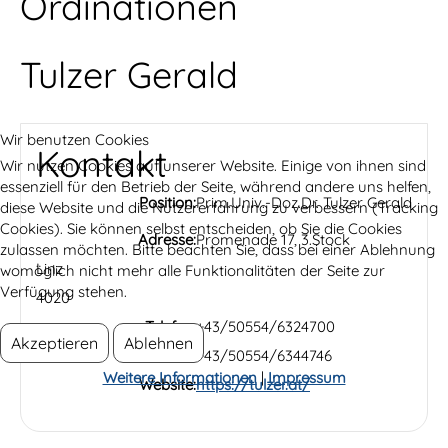
Ordinationen
Tulzer Gerald
Wir benutzen Cookies
Kontakt
Wir nutzen Cookies auf unserer Website. Einige von ihnen sind
essenziell für den Betrieb der Seite, während andere uns helfen,
Position:
Prim.Univ.-Doz.Dr. Tulzer Gerald
diese Website und die Nutzererfahrung zu verbessern (Tracking
Cookies). Sie können selbst entscheiden, ob Sie die Cookies
Adresse:
Promenade 17, 3.Stock
zulassen möchten. Bitte beachten Sie, dass bei einer Ablehnung
Linz
womöglich nicht mehr alle Funktionalitäten der Seite zur
Verfügung stehen.
4020
Telefon:
+43/50554/6324700
Akzeptieren
Ablehnen
Fax:
+43/50554/6344746
Weitere Informationen
|
Impressum
Website:
https://tulzer.at/