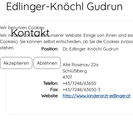
Edlinger-Knöchl Gudrun
Wir benutzen Cookies
Kontakt
Wir nutzen Cookies auf unserer Website. Einige von ihnen sind es
Cookies). Sie können selbst entscheiden, ob Sie die Cookies zula
stehen.
Position:
Dr. Edlinger-Knöchl Gudrun
Akzeptieren
Ablehnen
Adresse:
Alte Rosenau 22a
Schlüßlberg
4707
Telefon:
+43/7248/63650
Fax:
+43/7248/63650-3
Website:
http://www.kinderarzt-edlinger.at