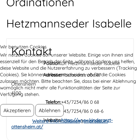
Ordinationen
Hetzmannseder Isabelle
Wir benutzen Cookies
Kontakt
Wir nutzen Cookies auf unserer Website. Einige von ihnen sind
essenziell für den Betrieb der Seite, während andere uns helfen,
Position:
Dr. Hetzmannseder Isabelle
diese Website und die Nutzererfahrung zu verbessern (Tracking
Cookies). Sie können selbst entscheiden, ob Sie die Cookies
Adresse:
Hostauerstraße 87
zulassen möchten. Bitte beachten Sie, dass bei einer Ablehnung
Ottensheim
womöglich nicht mehr alle Funktionalitäten der Seite zur
4100
Verfügung stehen.
Telefon:
+43/7234/86 0 68
Akzeptieren
Ablehnen
Fax:
+43/7234/86 0 68-6
Website:
https://www.kinderarzt-
Weitere Informationen
|
Impressum
ottensheim.at/