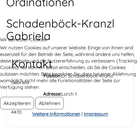
Ordinationen
Schadenböck-Kranzl
Gabriela
Wir benutzen Cookies
Wir nutzen Cookies auf unserer Website. Einige von ihnen sind
essenziell für den Betrieb der Seite, während andere uns helfen,
Kontakt
diese Website und die Nutzererfahrung zu verbessern (Tracking
Cookies). Sie können selbst entscheiden, ob Sie die Cookies
zulassen möchten. Bitte beachten Sie, dass bei einer Ablehnung
Position:
Dr. Schadenböck-Kranzl
womöglich nicht mehr alle Funktionalitäten der Seite zur
Gabriela
Verfügung stehen.
Adresse:
Lorch 1
Akzeptieren
Ablehnen
Enns
4470
Weitere Informationen
|
Impressum