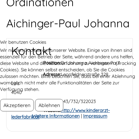
Ordinationen
Aichinger-Paul Johanna
Wir benutzen Cookies
Kontakt
Wir nutzen Cookies auf unserer Website. Einige von ihnen sind
essenziell für den Betrieb der Seite, während andere uns helfen,
Position:
Dr. Johanna Aichinger-Paul
diese Website und die Nutzererfahrung zu verbessern (Tracking
Cookies). Sie können selbst entscheiden, ob Sie die Cookies
Adresse:
Leonfeldnerstraße 328
zulassen möchten. Bitte beachten Sie, dass bei einer Ablehnung
womöglich nicht mehr alle Funktionalitäten der Seite zur
Linz
Verfügung stehen.
4040
Telefon:
+43/732/322023
Akzeptieren
Ablehnen
Website:
http://www.kinderarzt-
Weitere Informationen
|
Impressum
lederfabrik.at