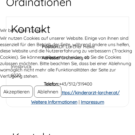
Ordinationen
Kontakt
Wir benutzen Cookies
Wir nutzen Cookies auf unserer Website. Einige von ihnen sind
essenziell für den Betrieb der Seite, während andere uns helfen,
Position:
Dr. Larcher Heike
diese Website und die Nutzererfahrung zu verbessern (Tracking
Cookies). Sie können selbst entscheiden, ob Sie die Cookies
Adresse:
Fürstenweg 49
zulassen möchten. Bitte beachten Sie, dass bei einer Ablehnung
Innsbruck
womöglich nicht mehr alle Funktionalitäten der Seite zur
6020
Verfügung stehen.
Telefon:
+43/512/319400
Akzeptieren
Ablehnen
Website:
https://kinderarzt-larcher.at/
Weitere Informationen
|
Impressum