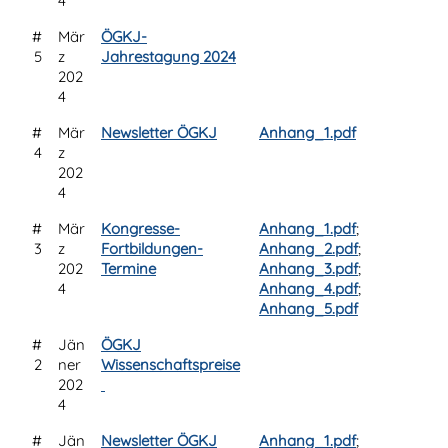
4
#
Mär
ÖGKJ-
5
z
Jahrestagung 2024
202
4
#
Mär
Newsletter ÖGKJ
Anhang_1.pdf
4
z
202
4
#
Mär
Kongresse-
Anhang_1.pdf
;
3
z
Fortbildungen-
Anhang_2.pdf
;
202
Termine
Anhang_3.pdf
;
4
Anhang_4.pdf
;
Anhang_5.pdf
#
Jän
ÖGKJ
2
ner
Wissenschaftspreise
202
4
#
Jän
Newsletter ÖGKJ
Anhang_1.pdf
;