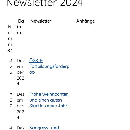
Newsletter 2024
Da
Newsletter
Anhänge
N
tu
u
m
m
m
er
#
Dez
ÖGKJ-
2
em
Fortbildungsförderp
3
ber
ool
202
4
#
Dez
Frohe Weihnachten
2
em
und einen guten
2
ber
Start ins neue Jahr!
202
4
#
Dez
Kongress- und