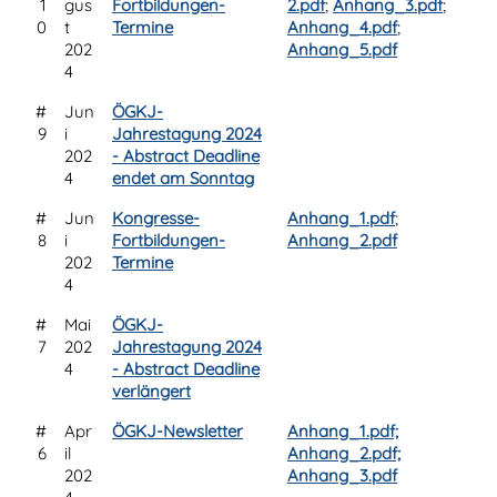
1
gus
Fortbildungen-
2.pdf
;
Anhang_3.pdf
;
0
t
Termine
Anhang_4.pdf
;
202
Anhang_5.pdf
4
#
Jun
ÖGKJ-
9
i
Jahrestagung 2024
202
- Abstract Deadline
4
endet am Sonntag
#
Jun
Kongresse-
Anhang_1.pdf
;
8
i
Fortbildungen-
Anhang_2.pdf
202
Termine
4
#
Mai
ÖGKJ-
7
202
Jahrestagung 2024
4
- Abstract Deadline
verlängert
#
Apr
ÖGKJ-Newsletter
Anhang_1.pdf;
6
il
Anhang_2.pdf;
202
Anhang_3.pdf