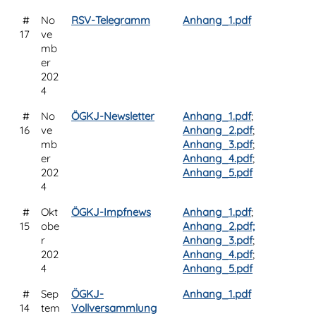
#
No
RSV-Telegramm
Anhang_1.pdf
17
ve
mb
er
202
4
#
No
ÖGKJ-Newsletter
Anhang_1.pdf
;
16
ve
Anhang_2.pdf
;
mb
Anhang_3.pdf
;
er
Anhang_4.pdf
;
202
Anhang_5.pdf
4
#
Okt
ÖGKJ-Impfnews
Anhang_1.pdf
;
15
obe
Anhang_2.pdf;
r
Anhang_3.pdf
;
202
Anhang_4.pdf
;
4
Anhang_5.pdf
#
Sep
ÖGKJ-
Anhang_1.pdf
14
tem
Vollversammlung