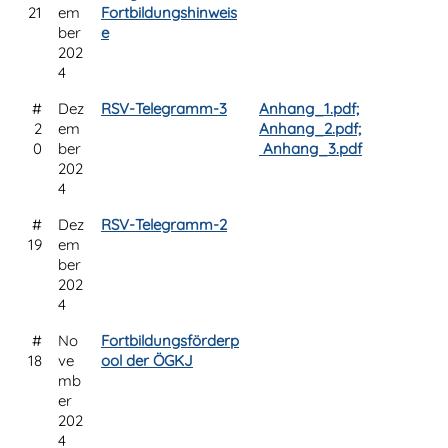
21
em
Fortbildungshinweis
ber
e
202
4
#
Dez
RSV-Telegramm-3
Anhang_1.pdf;
2
em
Anhang_2.pdf;
0
ber
Anhang_3.pdf
202
4
#
Dez
RSV-Telegramm-2
19
em
ber
202
4
#
No
Fortbildungsförderp
18
ve
ool der ÖGKJ
mb
er
202
4