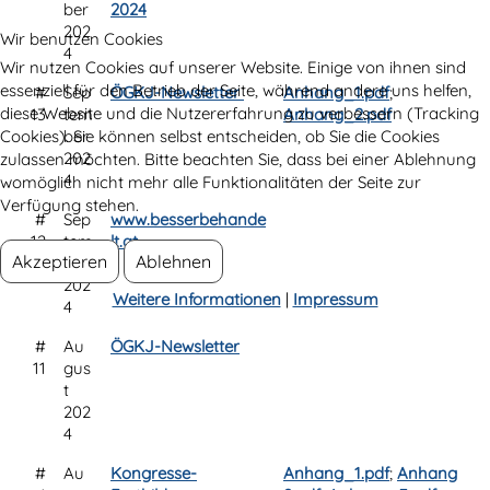
ber
2024
202
Wir benutzen Cookies
4
Wir nutzen Cookies auf unserer Website. Einige von ihnen sind
essenziell für den Betrieb der Seite, während andere uns helfen,
#
Sep
ÖGKJ-Newsletter
Anhang_1.pdf
;
diese Website und die Nutzererfahrung zu verbessern (Tracking
13
tem
Anhang_2.pdf
Cookies). Sie können selbst entscheiden, ob Sie die Cookies
ber
202
zulassen möchten. Bitte beachten Sie, dass bei einer Ablehnung
4
womöglich nicht mehr alle Funktionalitäten der Seite zur
Verfügung stehen.
#
Sep
www.besserbehande
12
tem
lt.at
Akzeptieren
Ablehnen
ber
202
Weitere Informationen
|
Impressum
4
#
Au
ÖGKJ-Newsletter
11
gus
t
202
4
#
Au
Kongresse-
Anhang_1.pdf
;
Anhang