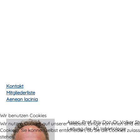
Kontakt
Mitgliederliste
Aenean lacinia
Wir benutzen Cookies
Assoc. Prof. Priv.Doz. Dr. Volker S
Wir nutzen Cookies auf unserer Website. Einige von ihnen sind es
Leitung der AG Infektiologie
Cookies). Sie können selbst entscheiden, ob Sie die Cookies zula
stehen.