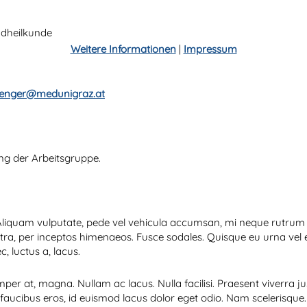
ndheilkunde
Weitere Informationen
|
Impressum
trenger@medunigraz.at
ung der Arbeitsgruppe.
ti. Aliquam vulputate, pede vel vehicula accumsan, mi neque rutru
ostra, per inceptos himenaeos. Fusce sodales. Quisque eu urna vel
, luctus a, lacus.
per at, magna. Nullam ac lacus. Nulla facilisi. Praesent viverra ju
 faucibus eros, id euismod lacus dolor eget odio. Nam scelerisque