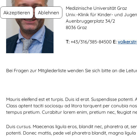
Medizinische Universität Graz
Akzeptieren
Ablehnen
Univ.-Klinik für Kinder- und Juge
Auenbruggerplatz 34/2
8036 Graz
T:
+43/316/385-84500
E:
volker.s
Bei Fragen zur Mitgliederliste wenden Sie sich bitte an die Leit
Mauris eleifend est et turpis. Duis id erat. Suspendisse poten
Class aptent taciti sociosqu ad litora torquent per conubia n
tempus pretium. Curabitur lorem enim, pretium nec, feugiat nec
Duis cursus. Maecenas ligula eros, blandit nec, pharetra at, sem
potenti. Donec mattis, pede vel pharetra blandit, magna ligula