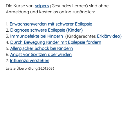
Die Kurse von
selpers
(Gesundes Lernen) sind ohne
Anmeldung und kostenlos online zugänglich:
1.
Erwachsenwerden mit schwerer Epilepsie
2.
Diagnose schwere Epilepsie (Kinder)
3.
Immundefekte bei Kindern
(Kindgerechtes
Erklärvideo)
4.
Durch Bewegung Kinder mit Epilepsie fördern
5.
Allergischer Schock bei Kindern
6.
Angst vor Spritzen überwinden
7.
Influenza verstehen
Letzte Überprüfung 26.01.2026