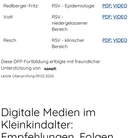
Redlberger-Fritz:
RSV - Epidemiologie
PDF
;
VIDEO
Voitl
RSV -
PDF
;
VIDEO
niedergelassener
Bereich
Resch
RSV - klinischer
PDF
;
VIDEO
Bereich
Diese DFP-Fortbildung erfolgte mit freundlicher
Unterstützung von
Letzte Überprüfung 09.02.2026
Digitale Medien im
Kleinkindalter:
Empfehlungen, Folgen