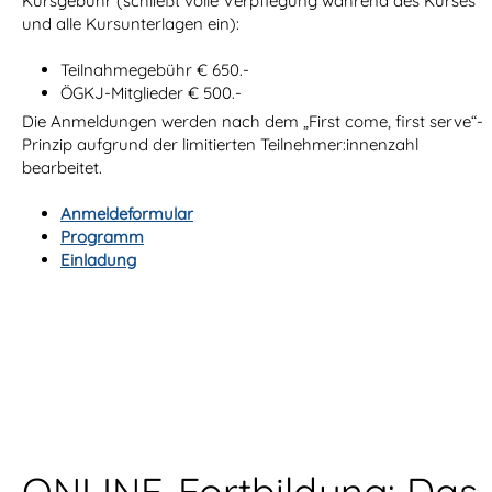
Kursgebühr (schließt volle Verpflegung während des Kurses
und alle Kursunterlagen ein):
Teilnahmegebühr € 650.-
ÖGKJ-Mitglieder € 500.-
Die Anmeldungen werden nach dem „First come, first serve“-
Prinzip aufgrund der limitierten Teilnehmer:innenzahl
bearbeitet.
Anmeldeformular
Programm
Einladung
ONLINE-Fortbildung: Das