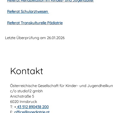
Referat Rehabilitation im Kindes- und Jugendalter
Referat Schularztwesen
Referat Transkulturelle Pädiatrie
Letzte Überprüfung am 26.01.2026
Kontakt
Österreichische Gesellschaft für Kinder- und Jugendheilk
c/o studio12 gmbh
Anichstraße 5
6020 Innsbruck
T: +
43 512 890438 200
E:
office@paediatrie.at