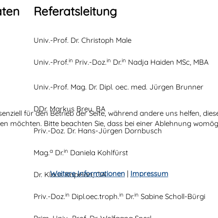
aten
Referatsleitung
Univ.-Prof. Dr. Christoph Male
in
in
in
Univ.-Prof.
Priv.-Doz.
Dr.
Nadja Haiden MSc, MBA
Univ.-Prof. Mag. Dr. Dipl. oec. med. Jürgen Brunner
DDr. Markus Breu, BA
senziell für den Betrieb der Seite, während andere uns helfen, di
ssen möchten. Bitte beachten Sie, dass bei einer Ablehnung womögl
Priv.-Doz. Dr. Hans-Jürgen Dornbusch
a
in
Mag.
Dr.
Daniela Kohlfürst
Weitere Informationen
|
Impressum
Dr. Klaus Kapelari, OA
in
in
in
Priv.-Doz.
Dipl.oec.troph.
Dr.
Sabine Scholl-Bürgi