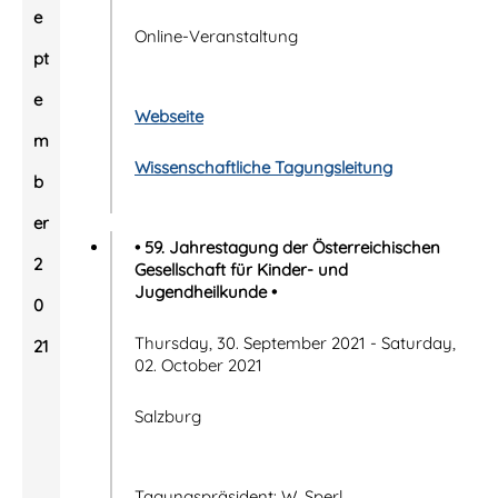
e
Online-Veranstaltung
pt
e
Webseite
m
Wissenschaftliche Tagungsleitung
b
er
• 59. Jahrestagung der Österreichischen
2
Gesellschaft für Kinder- und
Jugendheilkunde •
0
Thursday, 30. September 2021 - Saturday,
21
02. October 2021
Salzburg
Tagungspräsident: W. Sperl