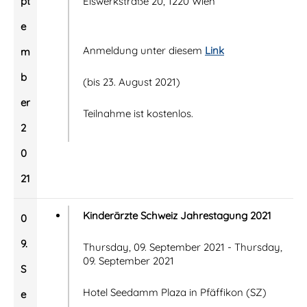
pt
Eiswerkstraße 20, 1220 Wien
e
Anmeldung unter diesem
Link
m
b
(bis 23. August 2021)
er
Teilnahme ist kostenlos.
2
0
21
Kinderärzte Schweiz Jahrestagung 2021
0
9.
Thursday, 09. September 2021 - Thursday,
09. September 2021
S
Hotel Seedamm Plaza in Pfäffikon (SZ)
e