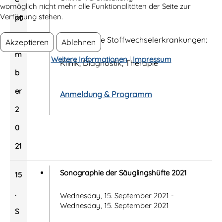
womöglich nicht mehr alle Funktionalitäten der Seite zur
Verfügung stehen.
pt
e
Angeborene Stoffwechselerkrankungen:
Akzeptieren
Ablehnen
m
Weitere Informationen
|
Impressum
Klinik, Diagnostik, Therapie
b
er
Anmeldung & Programm
2
0
21
Sonographie der Säuglingshüfte 2021
15
.
Wednesday, 15. September 2021 -
Wednesday, 15. September 2021
S