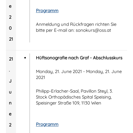
e
Programm
2
Anmeldung und Rückfragen richten Sie
0
bitte per E-mail an: sonokurs@oss.at
21
Hüftsonografie nach Graf - Abschlusskurs
21
.
Monday, 21. June 2021 - Monday, 21. June
2021
J
Philipp-Erlacher-Saal, Pavillon Steyl, 3.
u
Stock Orthopädisches Spital Speising,
n
Speisinger Straße 109, 1130 Wien
e
Programm
2