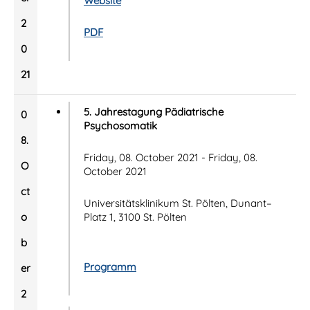
Website
2
PDF
0
21
5. Jahrestagung Pädiatrische
0
Psychosomatik
8.
Friday, 08. October 2021 - Friday, 08.
O
October 2021
ct
Universitätsklinikum St. Pölten, Dunant–
o
Platz 1, 3100 St. Pölten
b
Programm
er
2