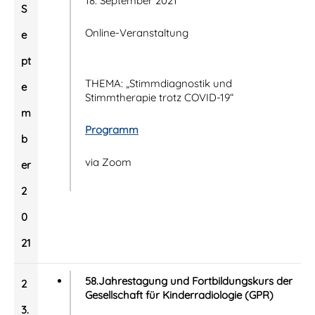
18. September 2021
S
Online-Veranstaltung
e
pt
THEMA: „Stimmdiagnostik und
e
Stimmtherapie trotz COVID-19“
m
Programm
b
via Zoom
er
2
0
21
58.Jahrestagung und Fortbildungskurs der
2
Gesellschaft für Kinderradiologie (GPR)
3.