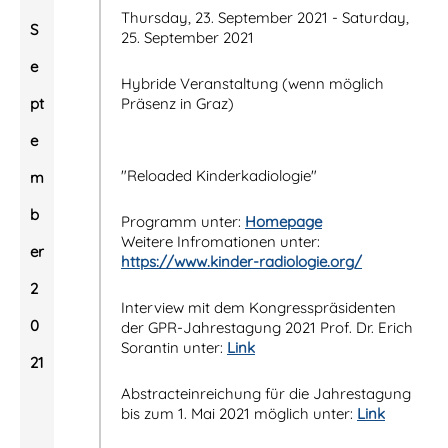
Thursday, 23. September 2021 - Saturday,
S
25. September 2021
e
Hybride Veranstaltung (wenn möglich
pt
Präsenz in Graz)
e
"Reloaded Kinderkadiologie"
m
b
Programm unter:
Homepage
Weitere Infromationen unter:
er
https://www.kinder-radiologie.org/
2
Interview mit dem Kongresspräsidenten
0
der GPR-Jahrestagung 2021 Prof. Dr. Erich
Sorantin unter:
Link
21
Abstracteinreichung für die Jahrestagung
bis zum 1. Mai 2021 möglich unter:
Link