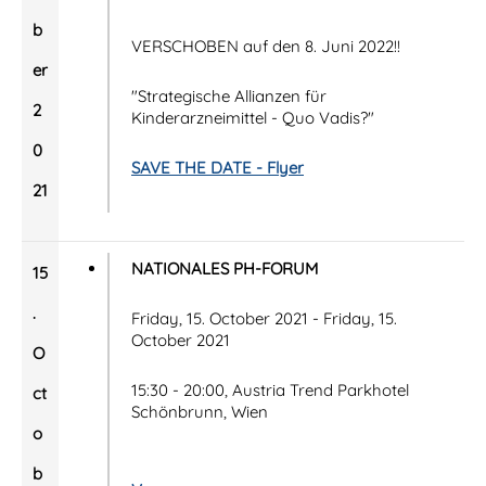
b
VERSCHOBEN auf den 8. Juni 2022!!
er
"Strategische Allianzen für
2
Kinderarzneimittel - Quo Vadis?"
0
SAVE THE DATE - Flyer
21
NATIONALES PH-FORUM
15
.
Friday, 15. October 2021 - Friday, 15.
October 2021
O
15:30 - 20:00, Austria Trend Parkhotel
ct
Schönbrunn, Wien
o
b