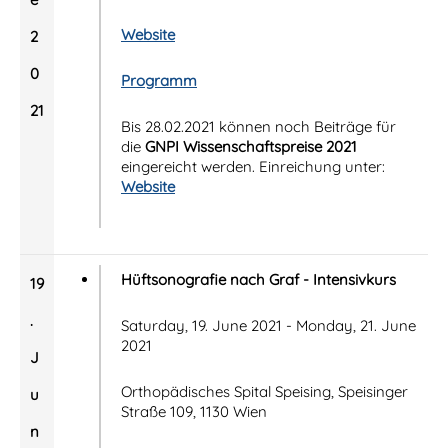
Website
2
0
Programm
21
Bis 28.02.2021 können noch Beiträge für
die
GNPI Wissenschaftspreise 2021
eingereicht werden. Einreichung unter:
Website
Hüftsonografie nach Graf - Intensivkurs
19
.
Saturday, 19. June 2021 - Monday, 21. June
2021
J
Orthopädisches Spital Speising, Speisinger
u
Straße 109, 1130 Wien
n