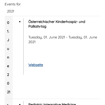
Events for
2021
Österreichischer Kinderhospiz- und
0
Palliativtag
1.
Tuesday, 01. June 2021 - Tuesday, 01. June
J
2021
u
n
Webseite
e
2
0
21
Pediatric Integrative Medicine