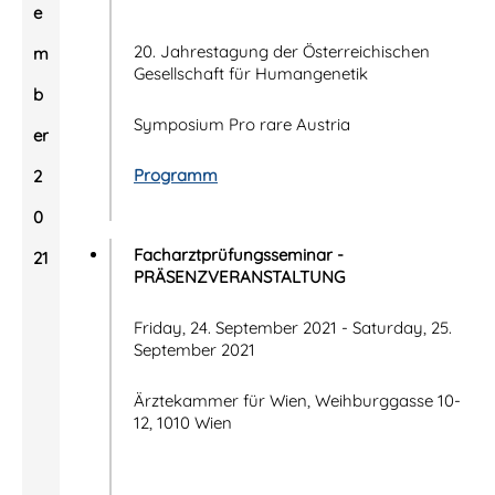
e
20. Jahrestagung der Österreichischen
m
Gesellschaft für Humangenetik
b
Symposium Pro rare Austria
er
Programm
2
0
Facharztprüfungsseminar -
21
PRÄSENZVERANSTALTUNG
Friday, 24. September 2021 - Saturday, 25.
September 2021
Ärztekammer für Wien, Weihburggasse 10-
12, 1010 Wien