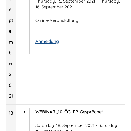
Thursday, 16. September 2021 - Thursday,
16. September 2021
e
pt
Online-Veranstaltung
e
Anmeldung
m
b
er
2
0
21
WEBINAR „10. ÖGLPP-Gespräche"
18
.
Saturday, 18. September 2021 - Saturday,