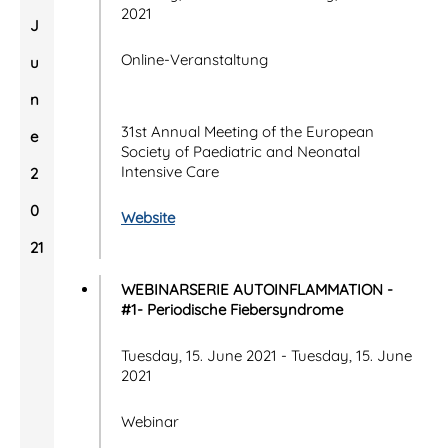
2021
J
Online-Veranstaltung
u
n
31st Annual Meeting of the European
e
Society of Paediatric and Neonatal
Intensive Care
2
0
Website
21
WEBINARSERIE AUTOINFLAMMATION -
#1- Periodische Fiebersyndrome
Tuesday, 15. June 2021 - Tuesday, 15. June
2021
Webinar