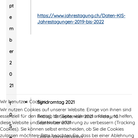
pt
https://www.jahrestagung.ch/Daten-KIS-
e
Jahrestagungen-2019-bis-2022
m
b
er
2
0
21
Wir benutzen Cookies
Syndromtag 2021
1
Wir nutzen Cookies auf unserer Website. Einige von ihnen sind
0.
essenziell für den Betrieb der Seite, während andere uns helfen,
Friday, 10. September 2021 - Friday, 10.
diese Website und die Nutzererfahrung zu verbessern (Tracking
September 2021
S
Cookies). Sie können selbst entscheiden, ob Sie die Cookies
zulassen möchten. Bitte beachten Sie, dass bei einer Ablehnung
Online-Veranstaltung
e