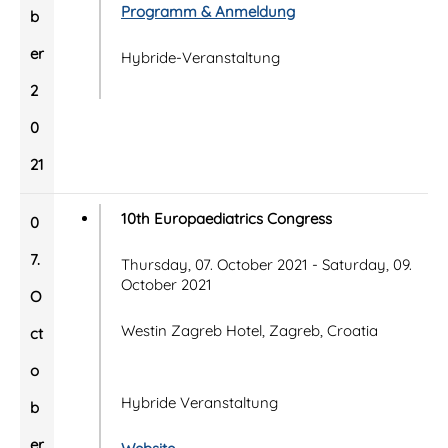
Programm & Anmeldung
b
er
Hybride-Veranstaltung
2
0
21
10th Europaediatrics Congress
0
7.
Thursday, 07. October 2021 - Saturday, 09.
October 2021
O
Westin Zagreb Hotel, Zagreb, Croatia
ct
o
Hybride Veranstaltung
b
er