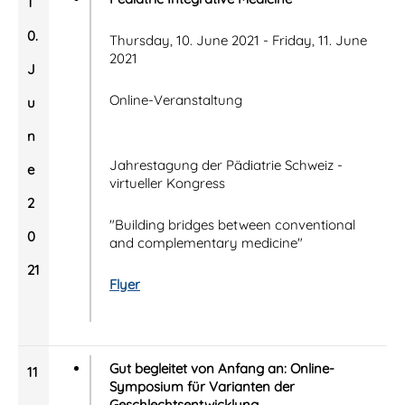
1
0.
Thursday, 10. June 2021 - Friday, 11. June
2021
J
Online-Veranstaltung
u
n
Jahrestagung der Pädiatrie Schweiz -
e
virtueller Kongress
2
"Building bridges between conventional
0
and complementary medicine"
21
Flyer
Gut begleitet von Anfang an: Online-
11
Symposium für Varianten der
Geschlechtsentwicklung