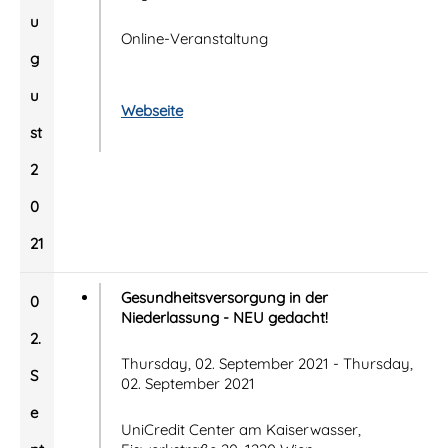
u
Online-Veranstaltung
g
u
Webseite
st
2
0
21
Gesundheitsversorgung in der
0
Niederlassung - NEU gedacht!
2.
Thursday, 02. September 2021 - Thursday,
S
02. September 2021
e
UniCredit Center am Kaiserwasser,