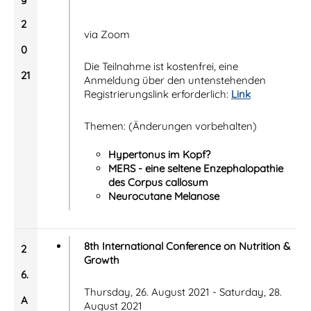
2
via Zoom
0
Die Teilnahme ist kostenfrei, eine
21
Anmeldung über den untenstehenden
Registrierungslink erforderlich:
Link
Themen: (Änderungen vorbehalten)
Hypertonus im Kopf?
MERS - eine seltene Enzephalopathie
des Corpus callosum
Neurocutane Melanose
8th International Conference on Nutrition &
2
Growth
6.
Thursday, 26. August 2021 - Saturday, 28.
A
August 2021