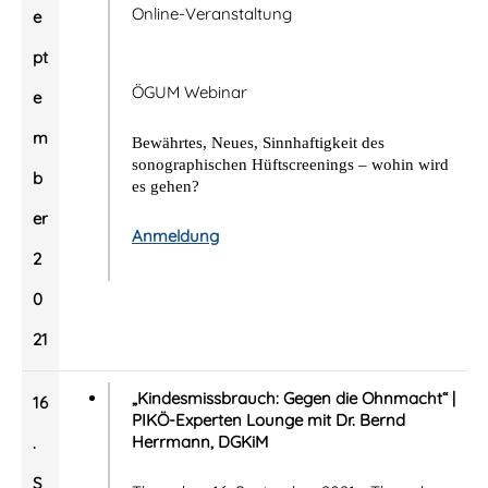
Online-Veranstaltung
e
pt
ÖGUM Webinar
e
m
Bewährtes, Neues, Sinnhaftigkeit des
sonographischen Hüftscreenings – wohin wird
b
es gehen?
er
Anmeldung
2
0
21
„Kindesmissbrauch: Gegen die Ohnmacht“ |
16
PIKÖ-Experten Lounge mit Dr. Bernd
Herrmann, DGKiM
.
S