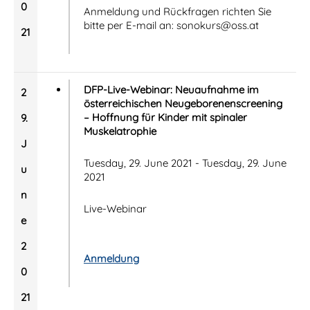
0
Anmeldung und Rückfragen richten Sie
bitte per E-mail an: sonokurs@oss.at
21
DFP-Live-Webinar: Neuaufnahme im
2
österreichischen Neugeborenenscreening
– Hoffnung für Kinder mit spinaler
9.
Muskelatrophie
J
Tuesday, 29. June 2021 - Tuesday, 29. June
u
2021
n
Live-Webinar
e
2
Anmeldung
0
21