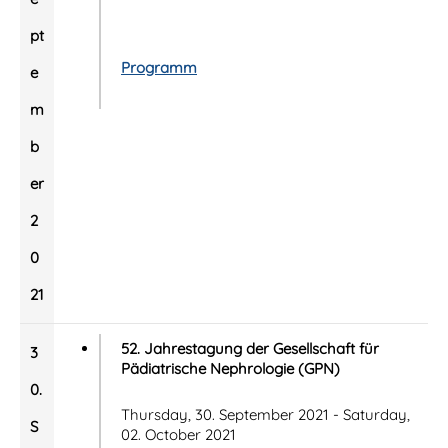
pt
Programm
e
m
b
er
2
0
21
52. Jahrestagung der Gesellschaft für
3
Pädiatrische Nephrologie (GPN)
0.
Thursday, 30. September 2021 - Saturday,
S
02. October 2021